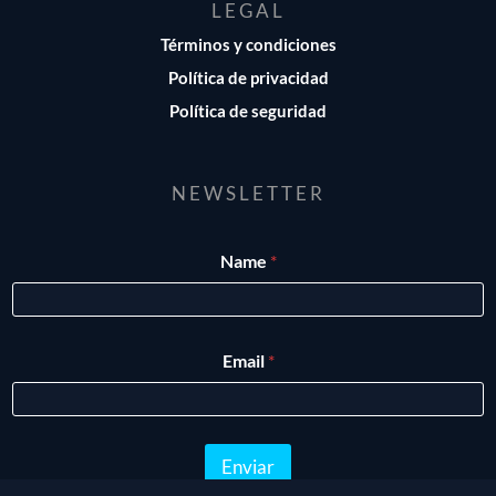
LEGAL
Términos y condiciones
Política de privacidad
Política de seguridad
NEWSLETTER
N
Name
*
a
m
e
E
m
Email
*
a
i
l
Enviar