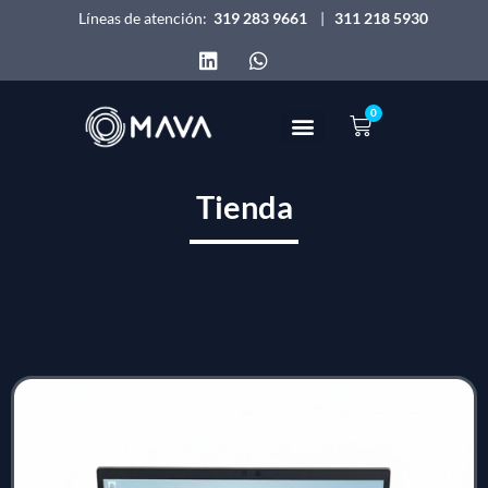
Líneas de atención:
319 283 9661
|
311 218 5930
0
Inicio – Mava Tech
Quienes somos
Tienda