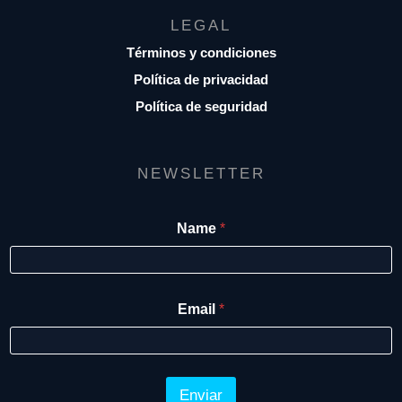
LEGAL
Términos y condiciones
Política de privacidad
Política de seguridad
NEWSLETTER
N
Name
*
a
m
e
E
m
Email
*
a
i
l
Enviar