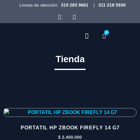
Líneas de atención:
319 283 9661
|
311 218 5930
0
Inicio – Mava Tech
Quienes somos
Tienda
PORTATIL HP ZBOOK FIREFLY 14 G7
$
2.400.000